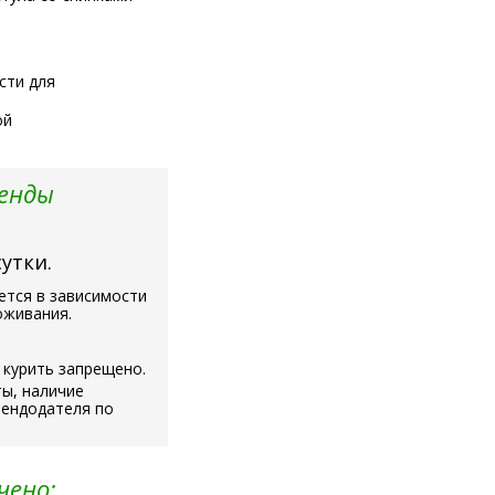
сти для
ой
ренды
сутки.
ется в зависимости
оживания.
 курить запрещено.
ы, наличие
рендодателя по
чено: