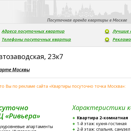
Посуточная аренда квартиры в Москве
Адреса посуточных квартир
Лучшие 
Телефоны посуточных квартир
Реклам
втозаводская, 23к7
арте Москвы
что Вы по рекламе сайта «Квартиры посуточно точка Москва»:
суточно
Характеристики 
Ц «Ривьера»
Квартира
2-комнатная
1-й
этаж:
кухня-гостиная
вухуровневые апартаменты
2-й
этаж: спальня, санузел