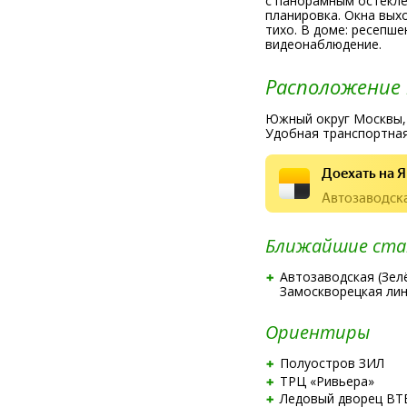
с панорамным остекле
планировка. Окна выхо
тихо. В доме: ресепше
видеонаблюдение.
Расположение
Южный округ Москвы, 
Удобная транспортная
Доехать на Я
Автозаводска
Ближайшие ста
Автозаводская (Зел
Замоскворецкая лин
Ориентиры
Полуостров ЗИЛ
ТРЦ «Ривьера»
Ледовый дворец ВТ