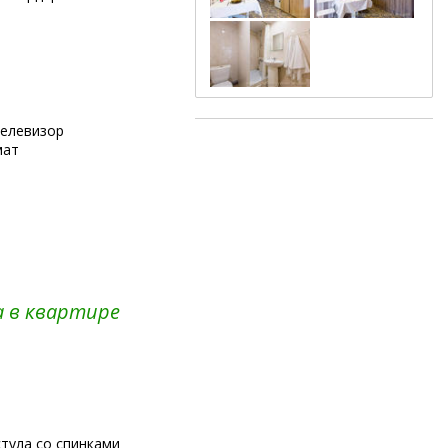
телевизор
мат
а в квартире
стула со спинками