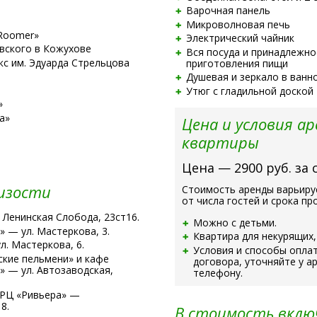
Варочная панель
Микроволновая печь
Roomer»
Электрический чайник
вского в Кожухове
Вся посуда и принадлежно
с им. Эдуарда Стрельцова
приготовления пищи
Душевая и зеркало в ванн
Утюг с гладильной доской
»
а»
Цена и условия а
квартиры
Цена — 2900 руб. за 
изости
Стоимость аренды варьиру
от числа гостей и срока пр
 Ленинская Слобода, 23ст16.
Можно с детьми.
 — ул. Мастеркова, 3.
Квартира для некурящих,
л. Мастеркова, 6.
Условия и способы оплат
кие пельмени» и кафе
договора, уточняйте у а
» — ул. Автозаводская,
телефону.
ТРЦ «Ривьера» —
8.
В стоимость вклю