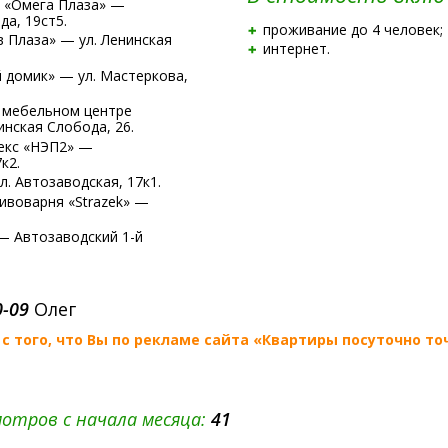
 «Омега Плаза» —
да, 19ст5.
проживание до 4 человек;
 Плаза» — ул. Ленинская
интернет.
 домик» — ул. Мастеркова,
 мебельном центре
инская Слобода, 26.
екс «НЭП2» —
к2.
. Автозаводская, 17к1.
пивоварня
«Strazek» —
— Автозаводский
1-й
0-09
Олег
с того, что Вы по рекламе сайта
«Квартиры посуточно то
отров с начала месяца:
41