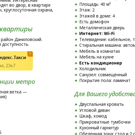
нием. Интересная
Площадь: 40 м²
дят во двор, в квартире
н, круглосуточная охрана,
Этаж: 2
Этажей в доме: 4
Есть домофон
 квартиры
Металлическая дверь
Интернет:
Wi-Fi
Телевидение: кабельное, 
район Даниловский.
 доступность.
Стиральная машина: авто
Мебель в комнатах
ндекс.Такси
Мебель на кухне
Есть кондиционер
я, 23к7
Холодильник
Санузел: совмещённый
нции метро
Покрытие пола: ламинат
ёная ветка —
Для Вашего удобств
ия)
Двуспальная кровать
Угловой диван
Шкаф, комод
Прикроватные тумбочки
Кухонный гарнитур
Б
Обеденная зона: стол и 2 