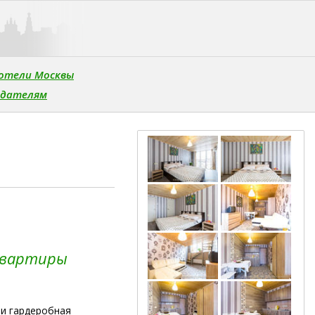
отели Москвы
одателям
квартиры
 и гардеробная