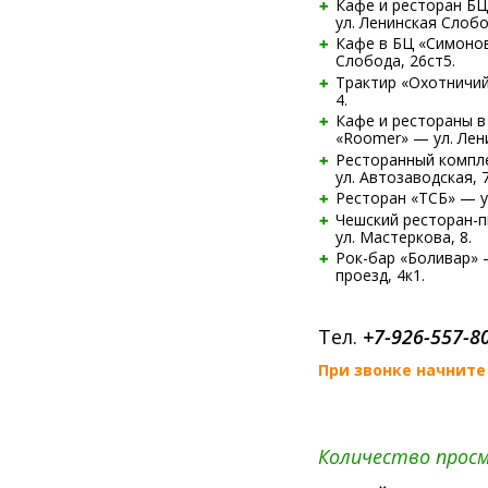
Кафе и ресторан БЦ
ул. Ленинская Слобо
Кафе в БЦ «Симонов
Слобода, 26ст5.
Трактир «Охотничий
4.
Кафе и рестораны в
«Roomer» — ул. Лен
Ресторанный компл
ул. Автозаводская, 7
Ресторан «ТСБ» — ул
Чешский
ресторан-
ул. Мастеркова, 8.
Рок-бар
«Боливар» 
проезд, 4к1.
Тел.
+7-926-557-8
При звонке начните 
Количество просм