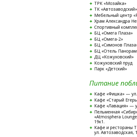
ТРК «Мозайка»
ТК «Автозаводский»
Мебельный центр «
Храм Александра Не
Спортивный комплек
БЦ «Омега Плаза»
БЦ
«Омега-2»
БЦ «Симонов Плаза
БЦ «Отель Панорам
ДЦ «Кожуховский»
Кожуховский пруд
Парк «Детский»
Питание побл
Кафе «Фишка» — ул.
Кафе «Старый Егерь»
Кафе «Лавация» — у
Пельменная «Сибирс
«Atmosphera Lounge
19к1.
Кафе и рестораны 
ул. Автозаводская, 1