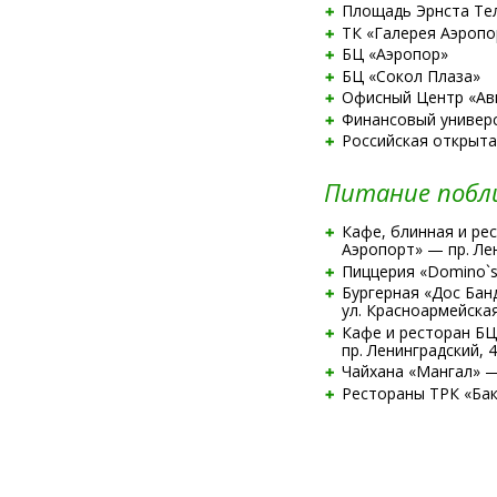
Площадь Эрнста Те
ТК «Галерея Аэропо
БЦ «Аэропор»
БЦ «Сокол Плаза»
Офисный Центр «Ав
Финансовый универ
Российская открыта
Питание побл
Кафе, блинная и ре
Аэропорт» — пр. Лен
Пиццерия «Domino`s 
Бургерная «Дос Бан
ул. Красноармейская,
Кафе и ресторан Б
пр. Ленинградский, 4
Чайхана «Мангал» — 
Рестораны ТРК «Баку