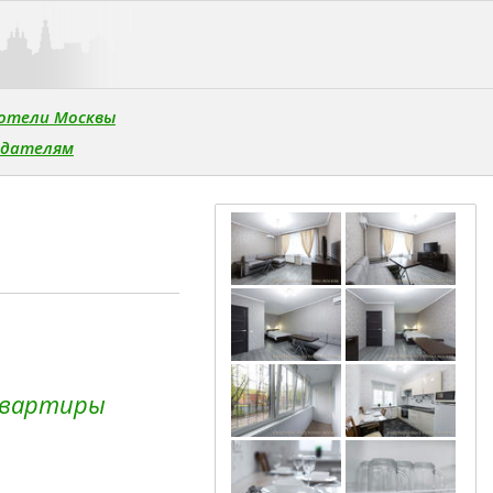
отели Москвы
одателям
квартиры