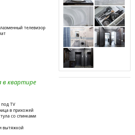
плазменный телевизор
мат
а в квартире
 под TV
ница в прихожей
стула со спинками
 и вытяжкой