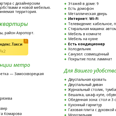
артира с дизайнерским
Этажей в доме: 9
добствами и новой мебелью.
Есть домофон
аняемая территория.
Металлическая дверь
Интернет:
Wi-Fi
 квартиры
Телевидение: кабельное, 
Стиральная машина: авто
ы, район Аэропорт.
Мебель в комнате
Мебель на кухне
ндекс.Такси
Есть кондиционер
Холодильник
7к2
Санузел: совмещённый
Покрытие пола: ламинат
нции метро
Для Вашего удобств
ветка — Замоскворецкая
Двуспальная кровать
Двуспальный диван
Журнальный столик, тумба
Вешалка,
шкаф-купе
, обув
рязева
Обеденная зона: стол и 3 
Кухонный гарнитур
квер
Газовая плита с духовкой
та Комарова
Морозильник