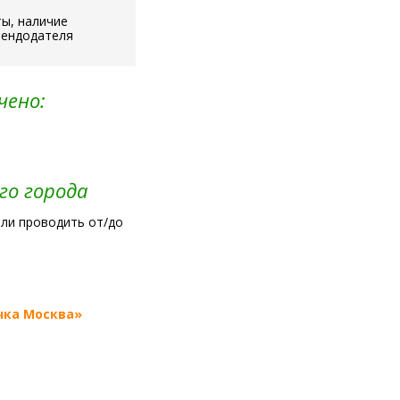
ы, наличие
рендодателя
чено:
го города
или проводить от/до
чка Москва»