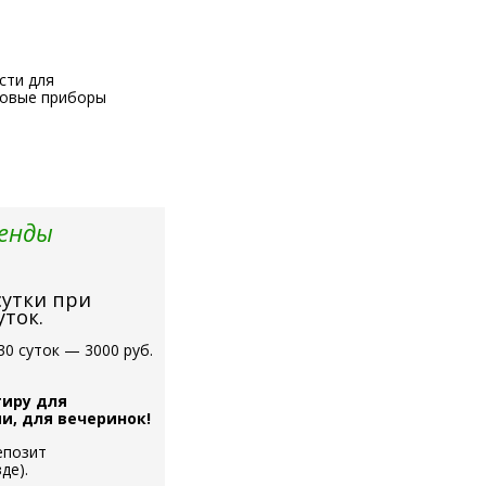
сти для
ловые приборы
ренды
сутки при
уток.
30 суток — 3000 руб.
тиру для
, для вечеринок!
епозит
де).