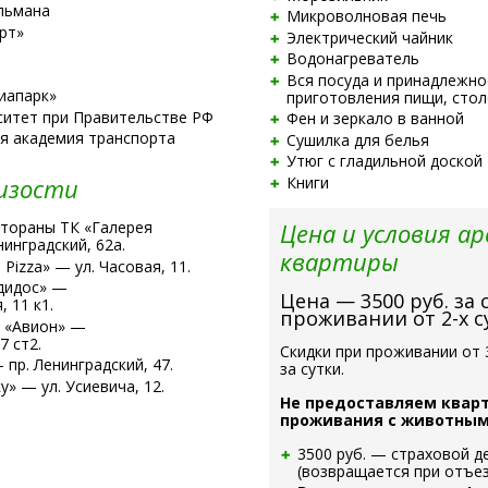
льмана
Микроволновая печь
рт»
Электрический чайник
Водонагреватель
Вся посуда и принадлежно
иапарк»
приготовления пищи, сто
ситет при Правительстве РФ
Фен и зеркало в ванной
я академия транспорта
Сушилка для белья
Утюг с гладильной доской
Книги
изости
Цена и условия а
стораны ТК «Галерея
инградский, 62а.
квартиры
Pizza» — ул. Часовая, 11.
дидос» —
Цена — 3500 руб. за 
 11 к1.
проживании от
2-х
с
Ц «Авион» —
7 ст2.
Скидки при проживании от 
пр. Ленинградский, 47.
за сутки.
» — ул. Усиевича, 12.
Не предоставляем квар
проживания с животными
3500 руб. — страховой д
(возвращается при отъез